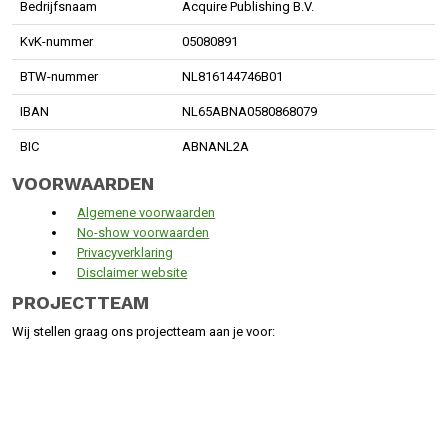
Bedrijfsnaam
Acquire Publishing B.V.
KvK-nummer
05080891
BTW-nummer
NL816144746B01
IBAN
NL65ABNA0580868079
BIC
ABNANL2A
VOORWAARDEN
Algemene voorwaarden
No-show voorwaarden
Privacyverklaring
Disclaimer website
PROJECTTEAM
Wij stellen graag ons projectteam aan je voor: